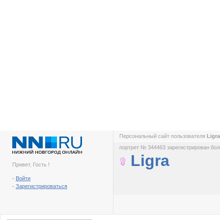
Персональный сайт пользователя
Ligr
портрет № 344463 зарегистрирован боле
Ligra
Привет, Гость !
-
Войти
-
Зарегистрироваться