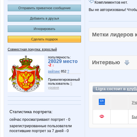
Комплиментов нет.
Отправить приватное сообщение
Вы не авторизованы! Чтоб
Добавить в друзья
Игнорировать
Метки лидеров
Сделать подарок
Совместная покупка: взрослый
популярность:
28029 место
Интервью
-2 ↓
рейтинг
852
?
Привилегированный
пользователь
5
уровня
Ligra состоит в
клуб
Уч
Статистика портрета:
Бь
сейчас просматривают портрет - 0
зарегистрированные пользователи
посетившие портрет за 7 дней - 0